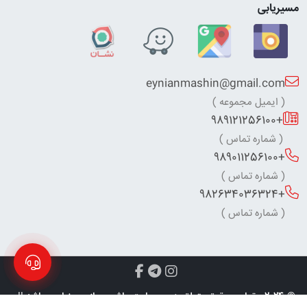
مسیریابی
eynianmashin@gmail.com
( ایمیل مجموعه )
+989121256100
( شماره تماس )
+989011256100
( شماره تماس )
+982634036324
( شماره تماس )
© 2024 - تمامی حقوق متعلق به وب سایت
ماشین سازی عینیان
میباشد ||