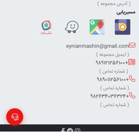
( آدرس مجموعه )
مسیریابی
eynianmashin@gmail.com
( ایمیل مجموعه )
+989121256100
( شماره تماس )
+989011256100
( شماره تماس )
+982634036324
( شماره تماس )