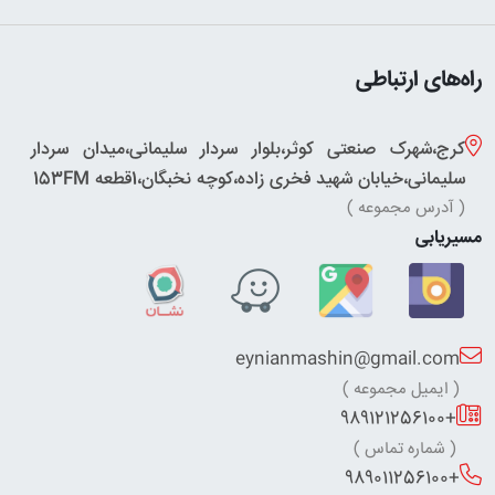
راه‌های ارتباطی
کرج،شهرک صنعتی کوثر،بلوار سردار سلیمانی،میدان سردار
سلیمانی،خیابان شهید فخری زاده،کوچه نخبگان،1قطعه 153FM
( آدرس مجموعه )
مسیریابی
eynianmashin@gmail.com
( ایمیل مجموعه )
+989121256100
( شماره تماس )
+989011256100