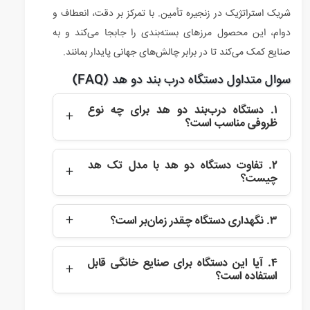
شریک استراتژیک در زنجیره تأمین. با تمرکز بر دقت، انعطاف و
دوام، این محصول مرزهای بسته‌بندی را جابجا می‌کند و به
صنایع کمک می‌کند تا در برابر چالش‌های جهانی پایدار بمانند.
سوال متداول دستگاه درب بند دو هد (FAQ)
۱. دستگاه درب‌بند دو هد برای چه نوع
ظروفی مناسب است؟
این دستگاه عمدتاً برای قوطی‌های فلزی، بطری‌های
۲. تفاوت دستگاه دو هد با مدل تک هد
پلاستیکی و شیشه‌ای با درب‌های رزوه‌دار یا فلزی طراحی
چیست؟
شده است. دو هد اجازه می‌دهد تا همزمان انواع مختلف
ظروف مانند کنسروهای غذایی یا بطری‌های نوشیدنی را
مدل دو هد، استقلال بیشتری در پردازش همزمان دو
پلمپ کند، بدون نیاز به تنظیمات پیچیده.
۳. نگهداری دستگاه چقدر زمان‌بر است؟
ظرف فراهم می‌کند، که سرعت را افزایش می‌دهد و برای
خطوط تولید متوسط ایده‌آل است. در مقابل، تک هد
نگهداری روزانه شامل تمیزکاری هد و قرقره‌ها است که
برای حجم‌های پایین‌تر مناسب‌تر است، اما دو هد
۴. آیا این دستگاه برای صنایع خانگی قابل
کمتر از ۱۵ دقیقه طول می‌کشد. بررسی‌های ماهانه برای
انعطاف‌پذیری بالاتری در تنوع محصولات ارائه می‌دهد.
استفاده است؟
قطعات متحرک، مانند بادامک‌ها، توصیه می‌شود تا
بله، اما بیشتر برای کارگاه‌های کوچک نیمه‌صنعتی مناسب
عملکرد بهینه حفظ شود و downtime کاهش یابد.