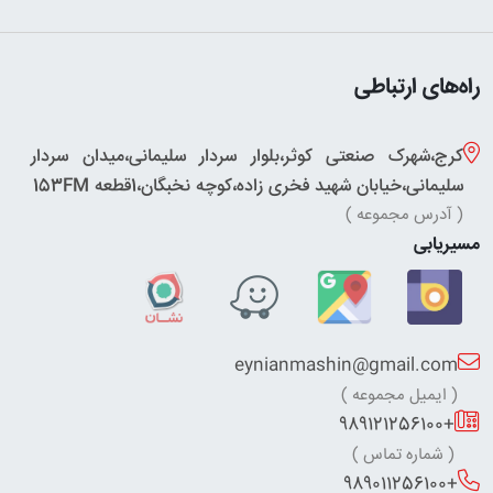
راه‌های ارتباطی
کرج،شهرک صنعتی کوثر،بلوار سردار سلیمانی،میدان سردار
سلیمانی،خیابان شهید فخری زاده،کوچه نخبگان،1قطعه 153FM
( آدرس مجموعه )
مسیریابی
eynianmashin@gmail.com
( ایمیل مجموعه )
+989121256100
( شماره تماس )
+989011256100