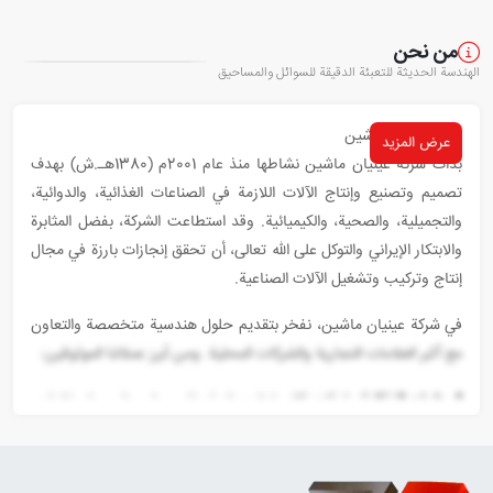
من نحن
الهندسة الحديثة للتعبئة الدقيقة للسوائل والمساحيق
شركة عينيان ماشين
عرض المزيد
بدأت شركة عينيان ماشين نشاطها منذ عام 2001م (1380هـ.ش) بهدف
تصميم وتصنيع وإنتاج الآلات اللازمة في الصناعات الغذائية، والدوائية،
والتجميلية، والصحية، والكيميائية. وقد استطاعت الشركة، بفضل المثابرة
والابتكار الإيراني والتوكل على الله تعالى، أن تحقق إنجازات بارزة في مجال
إنتاج وتركيب وتشغيل الآلات الصناعية.
في شركة عينيان ماشين، نفخر بتقديم حلول هندسية متخصصة والتعاون
مع أكبر العلامات التجارية والشركات المحلية. ومن أبرز عملائنا الموثوقين:
الصناعات الغذائية:
شركات كاله، لينا، درنا، سُميّة، عسل مِدا، عسل خانواده،
برگبال، ودوئل.
الصناعات اللبنية:
شركات حليب، پامين تبريز، وكرامت.
الصناعات الدوائية والكيميائية:
مركز أبحاث النباتات الطبية التابع لجهاد