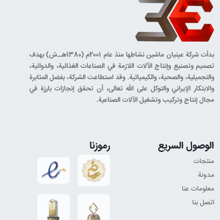
الجامعي، شركة إكسير للأدوية، كيميا فام، وسبيد متين للأدوية.
الصناعات التجميلية والصحية:
شركة داما للتجميل والعناية الشخصية،
وشركة پاكشو.
بدأت شركة عينيان ماشين نشاطها منذ عام 2001م (1380هـ.ش) بهدف
نحن ملتزمون بتقديم خدمات شاملة تشمل جميع المراحل من التصميم
تصميم وتصنيع وإنتاج الآلات اللازمة في الصناعات الغذائية، والدوائية،
الأولي إلى التركيب والتشغيل الكامل للمعدات، مما جعلنا من أبرز موردي
والتجميلية، والصحية، والكيميائية. وقد استطاعت الشركة، بفضل المثابرة
الآلات الصناعية في مختلف القطاعات.
والابتكار الإيراني والتوكل على الله تعالى، أن تحقق إنجازات بارزة في
مجال إنتاج وتركيب وتشغيل الآلات الصناعية.
لماذا تختار عينيان ماشين؟
أكثر من عقدين من الخبرة في تصنيع الآلات الصناعية
الوصول السريع
رموزنا
التعاون مع أبرز العلامات التجارية المحلية
منتجات
ضمان الجودة والدعم المستمر
مدونة
من خلال اختيارك لشركة عينيان ماشين، ستحصل على أحدث الحلول
معلومات عنا
الصناعية المصممة خصيصًا لتلبية احتياجاتك وتنفيذها بأعلى معايير
اتصل بنا
الجودة.