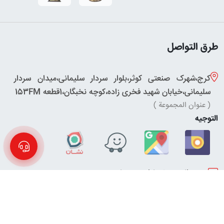
طرق التواصل
کرج،شهرک صنعتی کوثر،بلوار سردار سلیمانی،میدان سردار
سلیمانی،خیابان شهید فخری زاده،کوچه نخبگان،1قطعه 153FM
( عنوان المجموعة )
التوجيه
eynianmashin@gmail.com
( جمع البريد الإلكتروني )
+989121256100
( رقم الاتصال )