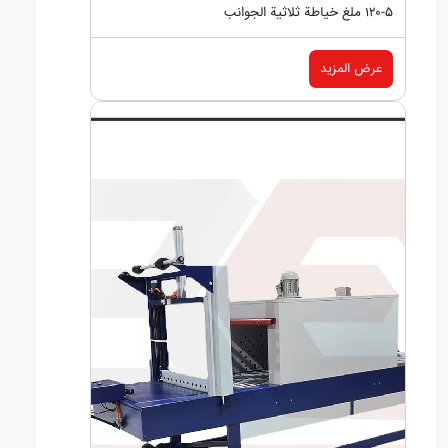
٥-١٢٠ ملغ خياطة ثلاثية الجوانب
عرض المزيد