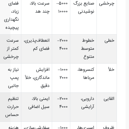
چرخشی
صنایع بزرگ
۵۰۰۰–
سرعت بالا،
فضای
نوشیدنی
۱۰۰۰۰
چند هد
زیاد،
نگهداری
پیچیده
خطی
خطوط
۲۰۰۰–
انعطاف‌پذیری،
سرعت
متوسط
۴۰۰۰
فضای کم
کمتر از
متنوع
چرخشی
خلأ
کنسروها،
۱۰۰۰–
افزایش
نیاز به
مرباها
۲۰۰۰
ماندگاری، خلأ
پمپ
دقیق
جانبی
القایی
دارویی،
۲۰۰۰–
ایمنی بالا،
تنظیم
آرایشی
۴۰۰۰
سیل اضافی
حرارت
حساس
ظروف
اسپری‌ها،
۱۰۰۰–
سفارشی‌سازی،
هزینه