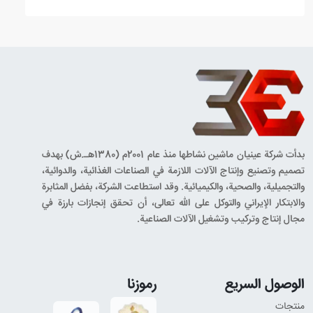
های نیروی انسانی شود، اما در تولیدات کم معمولا از
درب بند دستی یا نیمه اتوماتیک استفاده می شود
بدأت شركة عينيان ماشين نشاطها منذ عام 2001م (1380هـ.ش) بهدف
تصميم وتصنيع وإنتاج الآلات اللازمة في الصناعات الغذائية، والدوائية،
والتجميلية، والصحية، والكيميائية. وقد استطاعت الشركة، بفضل المثابرة
والابتكار الإيراني والتوكل على الله تعالى، أن تحقق إنجازات بارزة في
مجال إنتاج وتركيب وتشغيل الآلات الصناعية.
الوصول السريع
رموزنا
منتجات