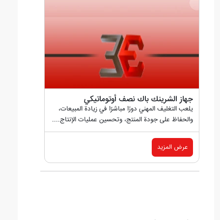
جهاز الشرینك باك نصف أوتوماتيكي
يلعب التغليف المهني دورًا مباشرًا في زيادة المبيعات،
والحفاظ على جودة المنتج، وتحسين عمليات الإنتاج....
عرض المزيد