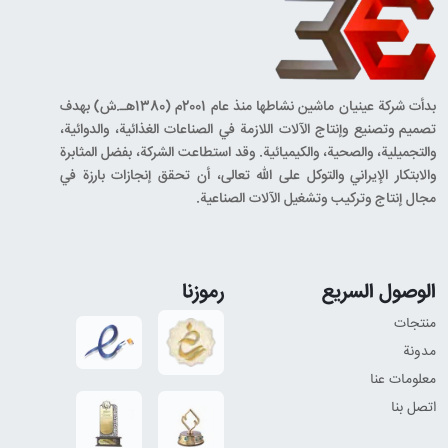
بدأت شركة عينيان ماشين نشاطها منذ عام 2001م (1380هـ.ش) بهدف
تصميم وتصنيع وإنتاج الآلات اللازمة في الصناعات الغذائية، والدوائية،
والتجميلية، والصحية، والكيميائية. وقد استطاعت الشركة، بفضل المثابرة
والابتكار الإيراني والتوكل على الله تعالى، أن تحقق إنجازات بارزة في
مجال إنتاج وتركيب وتشغيل الآلات الصناعية.
الوصول السريع
رموزنا
منتجات
مدونة
معلومات عنا
اتصل بنا