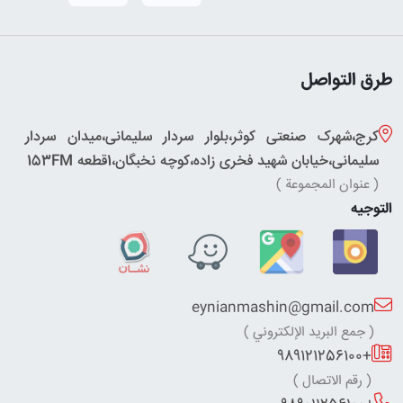
طرق التواصل
کرج،شهرک صنعتی کوثر،بلوار سردار سلیمانی،میدان سردار
سلیمانی،خیابان شهید فخری زاده،کوچه نخبگان،1قطعه 153FM
( عنوان المجموعة )
التوجيه
eynianmashin@gmail.com
( جمع البريد الإلكتروني )
+989121256100
( رقم الاتصال )