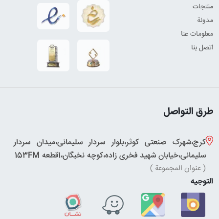
منتجات
مدونة
معلومات عنا
اتصل بنا
طرق التواصل
کرج،شهرک صنعتی کوثر،بلوار سردار سلیمانی،میدان سردار
سلیمانی،خیابان شهید فخری زاده،کوچه نخبگان،1قطعه 153FM
( عنوان المجموعة )
التوجيه