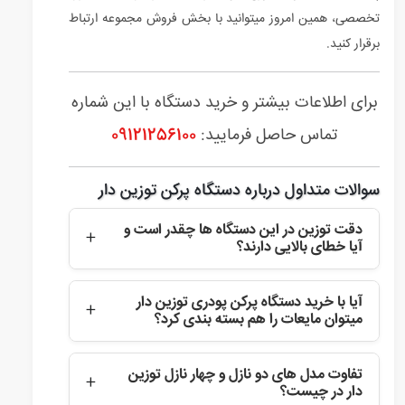
تخصصی، همین امروز میتوانید با بخش فروش مجموعه ارتباط
برقرار کنید.
برای اطلاعات بیشتر و خرید دستگاه با این شماره
تماس حاصل فرمایید:
09121256100
سوالات متداول درباره دستگاه پرکن توزین دار
دقت توزین در این دستگاه ها چقدر است و
آیا خطای بالایی دارند؟
دقت این دستگاه ها بسته به نوع لودسل به کار رفته
آیا با خرید دستگاه پرکن پودری توزین دار
بسیار بالا است و معمولا خطای آنها برای بسته های نیم
میتوان مایعات را هم بسته بندی کرد؟
تا یک کیلوگرمی بین ۱ الی ۳ گرم است که در مقیاس
صنعتی کاملا ناچیز محسوب میشود.
خیر، مکانیزم هدایت ماردونی و لودسل های این دستگاه
تفاوت مدل های دو نازل و چهار نازل توزین
مخصوص مواد جامد پودری و گرانولی طراحی شده اند و
دار در چیست؟
برای مایعات غلیظ یا رقیق باید از دستگاه های پرکن