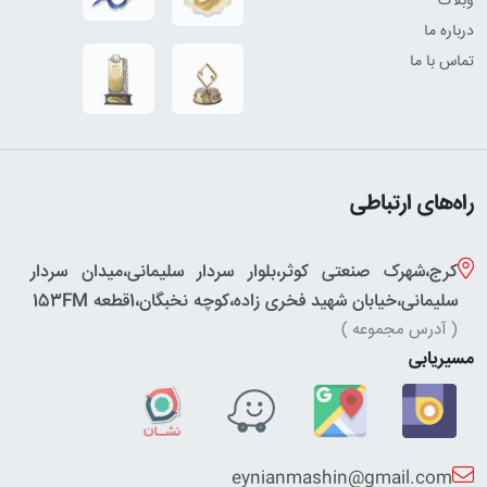
وبلاگ
درباره ما
تماس با ما
راه‌های ارتباطی
کرج،شهرک صنعتی کوثر،بلوار سردار سلیمانی،میدان سردار
سلیمانی،خیابان شهید فخری زاده،کوچه نخبگان،1قطعه 153FM
( آدرس مجموعه )
مسیریابی
eynianmashin@gmail.com